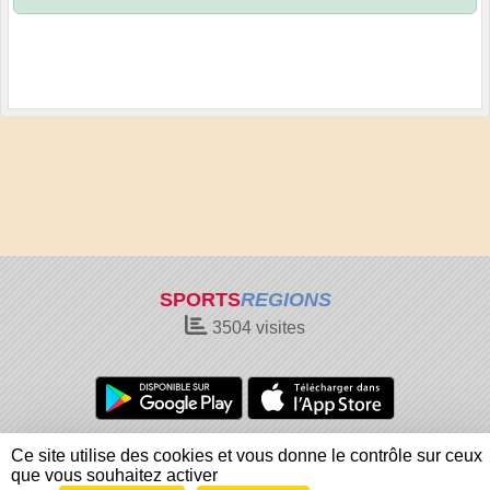
SPORTS
REGIONS
3504
visites
Charte cookies
Gestion des cookies
Ce site utilise des cookies et vous donne le contrôle sur ceux
Informations légales
Signaler un contenu inapproprié
que vous souhaitez activer